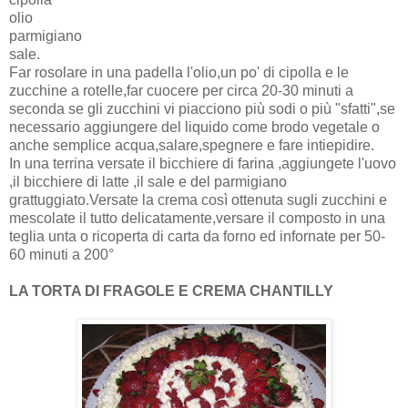
olio
parmigiano
sale.
Far rosolare in una padella l'olio,un po' di cipolla e le
zucchine a rotelle,far cuocere per circa 20-30 minuti a
seconda se gli zucchini vi piacciono più sodi o più "sfatti",se
necessario aggiungere del liquido come brodo vegetale o
anche semplice acqua,salare,spegnere e fare intiepidire.
In una terrina versate il bicchiere di farina ,aggiungete l'uovo
,il bicchiere di latte ,il sale e del parmigiano
grattuggiato.Versate la crema così ottenuta sugli zucchini e
mescolate il tutto delicatamente,versare il composto in una
teglia unta o ricoperta di carta da forno ed infornate per 50-
60 minuti a 200°
LA TORTA DI FRAGOLE E CREMA CHANTILLY